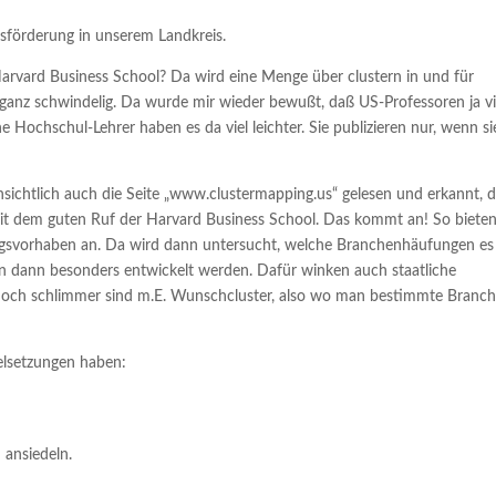
sförderung in unserem Landkreis.
arvard Business School? Da wird eine Menge über clustern in und für
 ganz schwindelig. Da wurde mir wieder bewußt, daß US-Professoren ja vi
 Hochschul-Lehrer haben es da viel leichter. Sie publizieren nur, wenn si
ichtlich auch die Seite „www.clustermapping.us“ gelesen und erkannt, 
 mit dem guten Ruf der Harvard Business School. Das kommt an! So bieten
ungsvorhaben an. Da wird dann untersucht, welche Branchenhäufungen es
len dann besonders entwickelt werden. Dafür winken auch staatliche
 Noch schlimmer sind m.E. Wunschcluster, also wo man bestimmte Branc
ielsetzungen haben:
 ansiedeln.