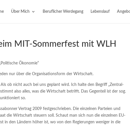
me
Über Mich
Beruflicher Werdegang
Lebenslauf
Angebo
beim MIT-Sommerfest mit WLH
 „Politische Ökonomie“
reden nur über die Organisationsform der Wirtschaft.
Als ob nicht auch bei uns geplant wird. Ich halte den Begriff „Zentral-
timmt also alles, was die Wirtschaft betrifft. Das Gegenteil ist der sog.
unktioniert so.
issabonner Vertrag 2009 festgeschrieben. Die einzelnen Parteien und
Staat die Wirtschaft steuern soll. Schaut man sich nun die einzelnen EU-
ist in den Ländern höher ist, wo von den Regierungen weniger in die